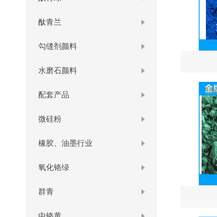
酞青兰
勾缝剂颜料
水磨石颜料
配套产品
微硅粉
橡胶、油墨行业
氧化铬绿
群青
中铬黄