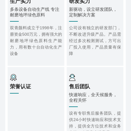
生产实力
研发实力
多条设备自动生产线 专注
新驱动，设立研发团队，
耐磨地坪绿色原料
定制解决方案
双青颜料成立于1998年，注
公司设有独立的研发部门，
册资金500万元，拥有强大的
不断改进升级产品。产品需
耐磨地坪绿色原料生产能
经过多次检测测试，方可出
力，用有数十台自动化生产
厂投入使用，产品质量有保
设备
障
荣誉认证
售后团队
快速响应，全天候服务，
全程关怀
设有专职售后服务团队，提
供24小时快速响应和技术支
持，提供全方位技术和业务