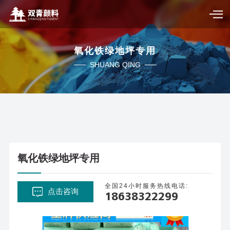
氧化铁绿地坪专用
SHUANG QING
氧化铁绿地坪专用
全国24小时服务热线电话:
点击咨询
18638322299