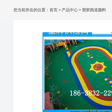
您当前所在的位置：
首页
>
产品中心
>
塑胶跑道颜料