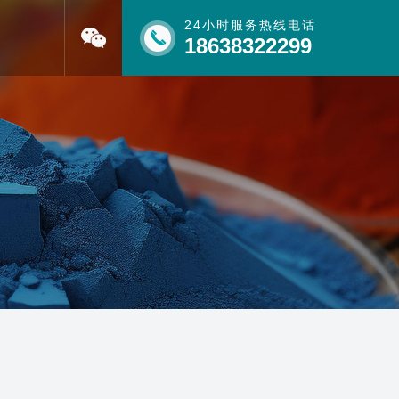
24小时服务热线电话
18638322299